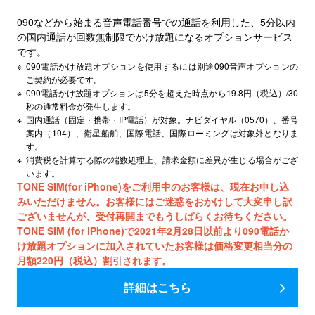
090などから始まる音声電話番号での通話を利用した、5分以内
の国内通話が回数無制限でかけ放題になるオプションサービス
です。
※
090電話かけ放題オプションを使用するには別途090音声オプションの
ご契約が必要です。
※
090電話かけ放題オプションは5分を超えた時点から19.8円（税込）/30
秒の通常料金が発生します。
※
国内通話（固定・携帯・IP電話）が対象。ナビダイヤル（0570）、番号
案内（104）、衛星船舶、国際電話、国際ローミングは対象外となりま
す。
※
消費税を計算する際の端数処理上、請求金額に差異が生じる場合がござ
います。
TONE SIM(for iPhone)をご利用中のお客様は、現在お申し込
みいただけません。お客様にはご迷惑をおかけして大変申し訳
ございませんが、受付再開までもうしばらくお待ちください。
TONE SIM (for iPhone)で2021年2月28日以前より090電話か
け放題オプションに加入されていたお客様は価格変更相当分の
月額220円（税込）割引されます。
詳細はこちら