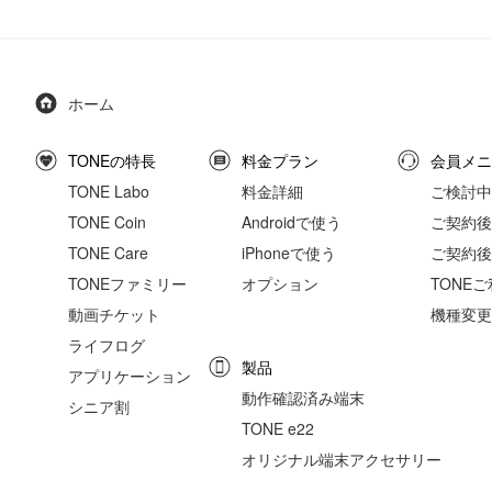
ホーム
TONEの特長
料金プラン
会員メニ
TONE Labo
料金詳細
ご検討中
TONE Coin
Androidで使う
ご契約後の
TONE Care
iPhoneで使う
ご契約後
TONEファミリー
オプション
TONE
動画チケット
機種変更
ライフログ
製品
アプリケーション
動作確認済み端末
シニア割
TONE e22
オリジナル端末アクセサリー