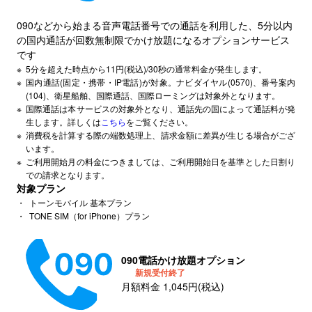
090などから始まる音声電話番号での通話を利用した、5分以内
の国内通話が回数無制限でかけ放題になるオプションサービス
です
※
5分を超えた時点から11円(税込)/30秒の通常料金が発生します。
※
国内通話(固定・携帯・IP電話)が対象。ナビダイヤル(0570)、番号案内
(104)、衛星船舶、国際通話、国際ローミングは対象外となります。
※
国際通話は本サービスの対象外となり、通話先の国によって通話料が発
生します。詳しくは
こちら
をご覧ください。
※
消費税を計算する際の端数処理上、請求金額に差異が生じる場合がござ
います。
※
ご利用開始月の料金につきましては、ご利用開始日を基準とした日割り
での請求となります。
対象プラン
・
トーンモバイル 基本プラン
・
TONE SIM（for iPhone）プラン
090電話かけ放題オプション
新規受付終了
月額料金
1,045
円(税込)