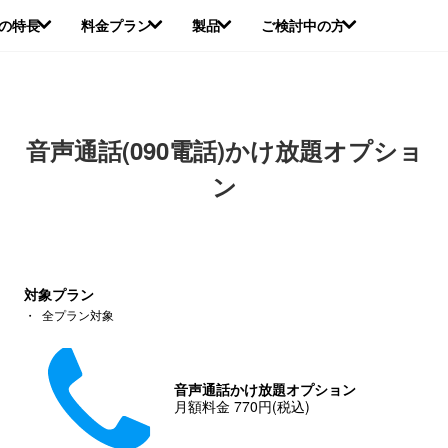
本
Eの特長
料金プラン
製品
ご検討中の方
文
へ
移
動
音声通話(090電話)かけ放題オプショ
ン
対象プラン
・
全プラン対象
音声通話かけ放題オプション
月額料金
770
円(税込)