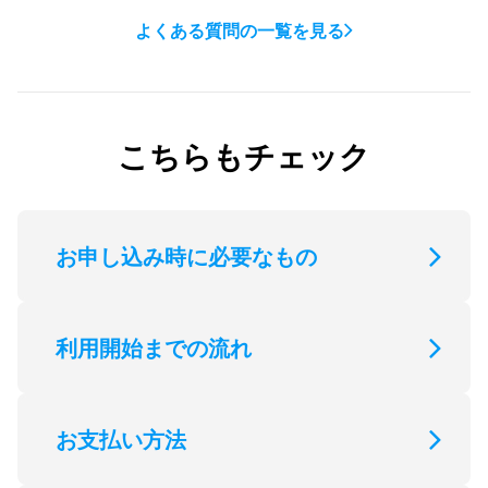
請求金額（月額利用料金）は、
会員情報
の「請求明
よくある質問の一覧を見る
細・支払い方法」にてご確認いただけます。
※当月分は翌月5営業日に掲載。
こちらもチェック
お申し込み時に必要なもの
利用開始までの流れ
お支払い方法