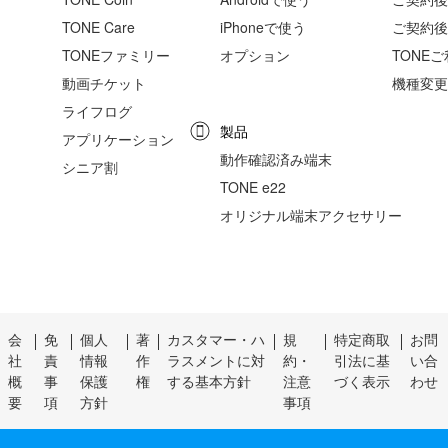
TONE Care
iPhoneで使う
ご契約後
TONEファミリー
オプション
TONE
動画チケット
機種変更
ライフログ
製品
アプリケーション
動作確認済み端末
シニア割
TONE e22
オリジナル端末アクセサリー
会
免
個人
著
カスタマー・ハ
規
特定商取
お問
社
責
情報
作
ラスメントに対
約・
引法に基
い合
概
事
保護
権
する基本方針
注意
づく表示
わせ
要
項
方針
事項