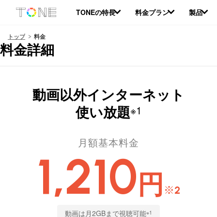
本
TONEの特長
料金プラン
製品
文
へ
移
トップ
料金
料金詳細
動
動画以外インターネット
使い放題
※1
月額基本料金
1,210
円
※2
動画は月2GBまで視聴可能
※1