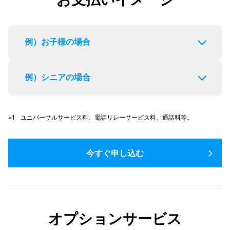
例）お子様の場合
月々のお支払い
合計 1,793円〜
例）シニアの場合
月額基本料金
1,210円
月々のお支払い
合計 0円〜
TONEファミリーオプション
473円
ユニバーサルサービス料、電話リレーサービス料、通話料等。
（最大12カ月間）
あんしんインターネットオプション
110円
月額基本料金
1,210円
そのほか（オプション料、通話料等
）ご利用に応じて
※1
今すぐ申し込む
料金が異なります。
シニア割
-1,210円
※
そのほか（オプション料、通話料等
）ご利用に応じて
※1
料金が異なります。
シニア割の条件・注意事項等は
シニア割ページ
よりご確認くだ
さい。
オプションサービス