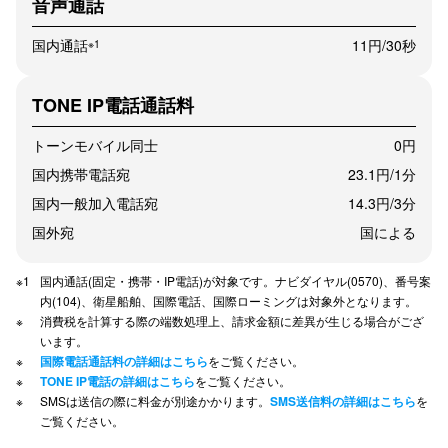
音声通話
国内通話
11円/30秒
※1
TONE IP電話通話料
トーンモバイル同士
0円
国内携帯電話宛
23.1円/1分
国内一般加入電話宛
14.3円/3分
国外宛
国による
国内通話(固定・携帯・IP電話)が対象です。ナビダイヤル(0570)、番号案
内(104)、衛星船舶、国際電話、国際ローミングは対象外となります。
消費税を計算する際の端数処理上、請求金額に差異が生じる場合がござ
います。
国際電話通話料の詳細はこちら
をご覧ください。
TONE IP電話の詳細はこちら
をご覧ください。
SMSは送信の際に料金が別途かかります。
SMS送信料の詳細はこちら
を
ご覧ください。