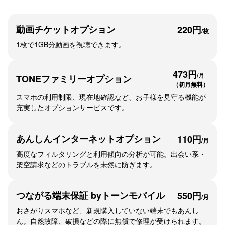
動画チケットオプション
220円
/枚
1枚で1GB分動画を視聴できます。
473円
/月
TONEファミリー
オプション
（初月無料）
スマホの利用制限、現在地確認など、お子様を見守る機能が
充実したオプションサービスです。
あんしんインターネット
オプション
110円
/月
高度なフィルタリングと利用傾向の分析が可能。出会い系・
架空請求などのトラブルを未然に防ぎます。
つながる端末保証
byトーンモバイル
550円
/月
おさがりスマホなど、新規購入していない端末でもあんし
ん。自然故障、破損などの際に無償で修理が受けられます。