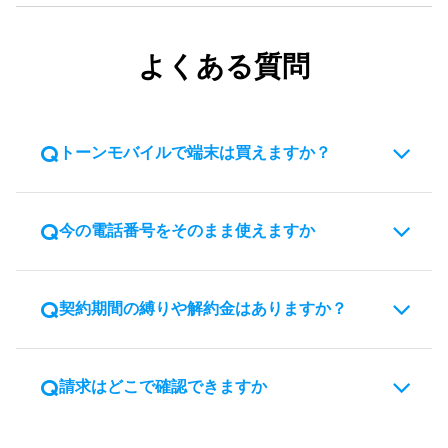
よくある質問
トーンモバイルで端末は買えますか？
トーンモバイルでは端末の販売は行っていません。ス
今の電話番号をそのまま使えますか
マホの購入は、
スマホ購入のご案内ページ
をご利用く
ださい。
はい、MNP（携帯電話番号ポータビリティ）を利用す
契約期間の縛りや解約金はありますか？
ることで、現在の電話番号を変更せずにトーンモバイ
ルへ乗り換えることができます。乗り換え元事業者の
ご契約名義と、トーンモバイルのご契約名義が同一で
契約期間の縛りや解約金はありません。
請求はどこで確認できますか
ある必要がありますのでご注意ください。