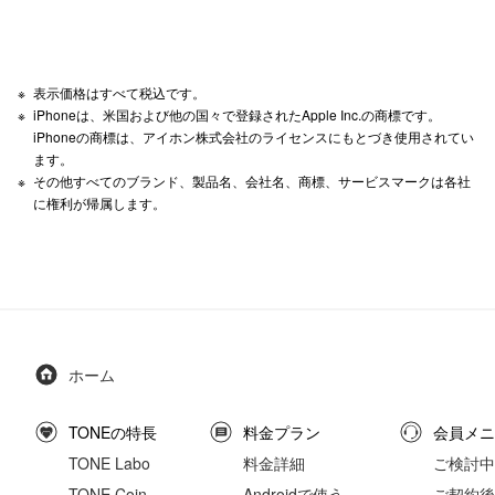
表示価格はすべて税込です。
iPhoneは、米国および他の国々で登録されたApple Inc.の商標です。
iPhoneの商標は、アイホン株式会社のライセンスにもとづき使用されてい
ます。
その他すべてのブランド、製品名、会社名、商標、サービスマークは各社
に権利が帰属します。
ホーム
TONEの特長
料金プラン
会員メニ
TONE Labo
料金詳細
ご検討中
TONE Coin
Androidで使う
ご契約後の