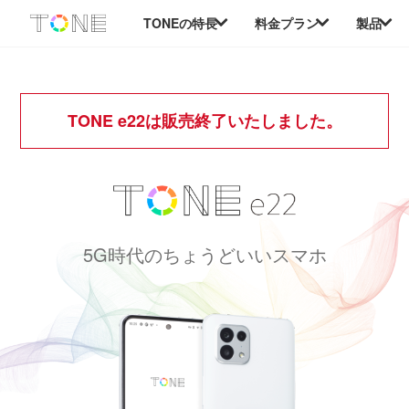
本
TONEの特長
料金プラン
製品
文
へ
移
動
TONE e22は販売終了いたしました。
5G時代のちょうどいいスマホ