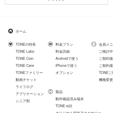
ホーム
TONEの特長
料金プラン
会員メニ
TONE Labo
料金詳細
ご検討中
TONE Coin
Androidで使う
ご契約後の
TONE Care
iPhoneで使う
ご契約後
TONEファミリー
オプション
TONE
動画チケット
機種変更
ライフログ
製品
アプリケーション
動作確認済み端末
シニア割
TONE e22
オリジナル端末アクセサリー