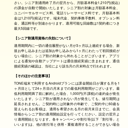
さい。シニア割適用終了月の翌月から、月額基本料金1,210円(税込)
の課金が自動で開始いたします。シニア割の対象は月額基本料金、
ユニバーサルサービス料、電話リレーサービス料です。月額基本料
金は1,210円(税込)です。端末代金、契約事務手数料、オプション料
金、通話料等が別途かかります。適用可能な回線数は1契約者につき
最大5回線です。
【シニア割適用資格の失効について】
適用期間内に一切の通信履歴がない月が3ヶ月以上連続する場合、新
規お申し込みまたは追加お申し込みから1ヶ月にわたって初回接続が
ない場合に、シニア割の対象から外れることがございます。アプリ
による通知や自動アップデートは通信接続実績に含まれます。通信
接続実績の確認は、当社により該当月の月末時点で行われます。
【そのほかの注意事項】
TONE端末で利用するAndroidプランには課金開始日が属する月を1
ヶ月目として24ヶ月目の月末までの最低利用期間がございます。最
低利用期間満了前に解約した場合、1,000円(不課税)の違約金が発生
いたします。シニア割が適用されない月が発生しても、値引期間は
延長されません。ご契約時には対象外の年齢で、ご契約中に60歳を
迎えられるお客様は、適用を希望される月の前月末日までに、会員
情報からシニア割の適用開始設定を行ってください。設定の翌月よ
り適用開始となります。各キャンペーンや割引等(以下「割引等」と
いいます)は、他の割引等と併用・重複適用することができない場合