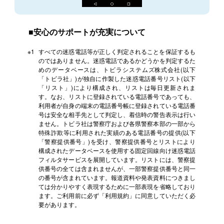
■安心のサポートが充実について
※1
すべての迷惑電話等が正しく判定されることを保証するも
のではありません。迷惑電話であるかどうかを判定するた
めのデータベースは、トビラシステムズ株式会社(以下
「トビラ社」)が独自に作製した迷惑電話番号リスト(以下
「リスト」)により構成され、リストは毎日更新されま
す。なお、リストに登録されている電話番号であっても、
利用者が自身の端末の電話番号帳に登録されている電話番
号は安全な相手先として判定し、着信時の警告表示は行い
ません。トビラ社は警察庁および各県警察本部の一部から
特殊詐欺等に利用された実績のある電話番号の提供(以下
「警察提供番号」)を受け、警察提供番号とリストにより
構成されたデータベースを使用する固定回線向け迷惑電話
フィルタサービスを展開しています。リストには、警察提
供番号の全ては含まれませんが、一部警察提供番号と同一
の番号が含まれています。報道資料や発表資料につきまし
ては分かりやすく表現するために一部表現を省略しており
ます。ご利用前に必ず「利用規約」に同意していただく必
要があります。