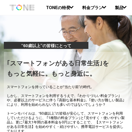
本
TONEの特長
料金プラン
製品
文
へ
移
動
“60歳以上”の皆様にとって
｢スマートフォンがある日常生活｣を
もっと気軽に。もっと身近に。
スマートフォンを持っていることが“当たり前”の時代。
しかし、スマートフォンを利用するうえで、｢わかりづらい料金プラン｣
や、必要以上のサービスに伴う
｢高額な基本料金｣、｢使い方が難しい製品｣
により、利用を始められない方も多いのではないでしょうか？
トーンモバイルは、“60歳以上”の皆様が安心して、スマートフォンを利用
していただけるように、
｢1種類の料金プラン｣と｢見やすく・使いやすい製
品｣、更に｢最大1年間の基本料金を0円｣にすることで、
【スマートフォン
がある日常生活】を始めやすく・続けやすい、携帯電話サービスを提供し
ております。