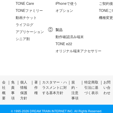
TONE Care
iPhoneで使う
ご契約後
TONEファミリー
オプション
TONE
動画チケット
機種変更
ライフログ
製品
アプリケーション
動作確認済み端末
シニア割
TONE e22
オリジナル端末アクセサリー
会
免
個人
著
カスタマー・ハ
規
特定商取
お問
社
責
情報
作
ラスメントに対
約・
引法に基
い合
概
事
保護
権
する基本方針
注意
づく表示
わせ
要
項
方針
事項
© 1995-
2026 DREAM TRAIN INTERNET INC. All Rights Reserved.