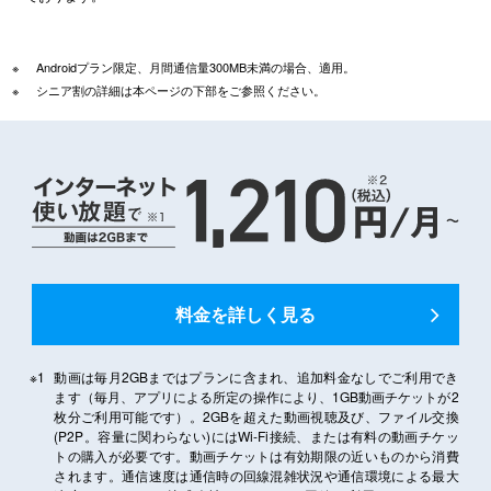
※
Androidプラン限定、月間通信量300MB未満の場合、適用。
※
シニア割の詳細は本ページの下部をご参照ください。
料金を詳しく見る
※1
動画は毎月2GBまではプランに含まれ、追加料金なしでご利用でき
ます（毎月、アプリによる所定の操作により、1GB動画チケットが2
枚分ご利用可能です）。2GBを超えた動画視聴及び、ファイル交換
(P2P。容量に関わらない)にはWi-Fi接続、または有料の動画チケッ
トの購入が必要です。動画チケットは有効期限の近いものから消費
されます。通信速度は通信時の回線混雑状況や通信環境による最大