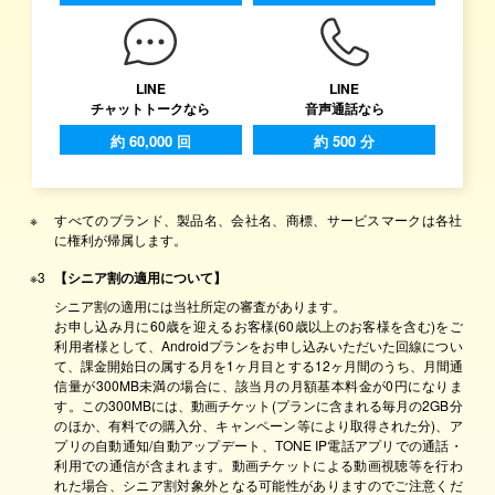
LINE
LINE
チャットトークなら
音声通話なら
約 60,000 回
約 500 分
※
すべてのブランド、製品名、会社名、商標、サービスマークは各社
に権利が帰属します。
※3
【シニア割の適用について】
シニア割の適用には当社所定の審査があります。
お申し込み月に60歳を迎えるお客様(60歳以上のお客様を含む)をご
利用者様として、Androidプランをお申し込みいただいた回線につい
て、課金開始日の属する月を1ヶ月目とする12ヶ月間のうち、月間通
信量が300MB未満の場合に、該当月の月額基本料金が0円になりま
す。この300MBには、動画チケット(プランに含まれる毎月の2GB分
のほか、有料での購入分、キャンペーン等により取得された分)、ア
プリの自動通知/自動アップデート、TONE IP電話アプリでの通話・
利用での通信が含まれます。動画チケットによる動画視聴等を行わ
れた場合、シニア割対象外となる可能性がありますのでご注意くだ