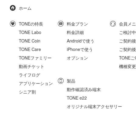
ホーム
TONEの特長
料金プラン
会員メニ
TONE Labo
料金詳細
ご検討中
TONE Coin
Androidで使う
ご契約後の
TONE Care
iPhoneで使う
ご契約後
TONEファミリー
オプション
TONE
動画チケット
機種変更
ライフログ
製品
アプリケーション
動作確認済み端末
シニア割
TONE e22
オリジナル端末アクセサリー