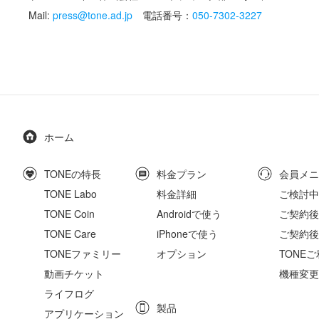
Mail:
press@tone.ad.jp
電話番号：
050-7302-3227
ホーム
TONEの特長
料金プラン
会員メニ
TONE Labo
料金詳細
ご検討中
TONE Coin
Androidで使う
ご契約後の
TONE Care
iPhoneで使う
ご契約後
TONEファミリー
オプション
TONE
動画チケット
機種変更
ライフログ
製品
アプリケーション