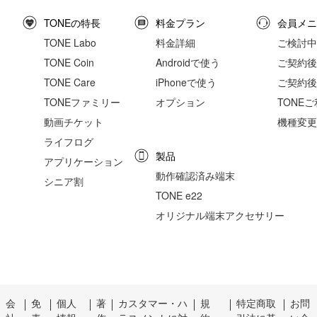
TONEの特長
料金プラン
会員メニ
TONE Labo
料金詳細
ご検討中
TONE Coin
Androidで使う
ご契約後の
TONE Care
iPhoneで使う
ご契約後
TONEファミリー
オプション
TONE
動画チケット
機種変更
ライフログ
製品
アプリケーション
動作確認済み端末
シニア割
TONE e22
オリジナル端末アクセサリー
会
免
個人
著
カスタマー・ハ
規
特定商取
お問