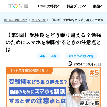
本
TONEの特長
料金プラン
製品
文
へ
移
ホーム
TONE Care
コラム一覧
【第5回】受験期をどう乗り越える？勉強の
動
【第5回】受験期をどう乗り越える？勉強
のためにスマホを制限するときの注意点と
は
#ネット依存
#スマホの使いすぎ
schedule
2024年06月20日