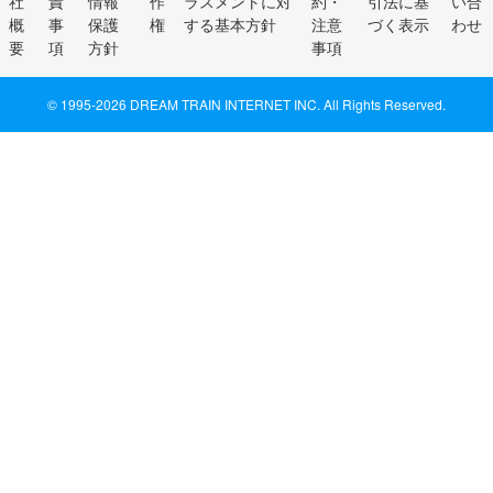
社
責
情報
作
ラスメントに対
約・
引法に基
い合
概
事
保護
権
する基本方針
注意
づく表示
わせ
要
項
方針
事項
© 1995-
2026 DREAM TRAIN INTERNET INC. All Rights Reserved.