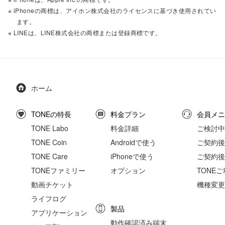
※ iPhoneの商標は、アイホン株式会社のライセンスに基づき使用されてい
ます。
※ LINEは、LINE株式会社の商標または登録商標です。
ホーム
TONEの特長
料金プラン
会員メニ
TONE Labo
料金詳細
ご検討中
TONE Coin
Androidで使う
ご契約後の
TONE Care
iPhoneで使う
ご契約後
TONEファミリー
オプション
TONE
動画チケット
機種変更
ライフログ
製品
アプリケーション
動作確認済み端末