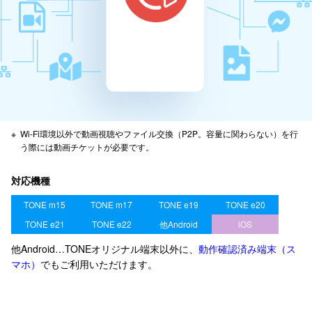
※
Wi-Fi環境以外で動画視聴やファイル交換（P2P。容量に関わらない）を行
う際には動画チケットが必要です。
対応機種
TONE m15
TONE m17
TONE e19
TONE e20
TONE e21
TONE e22
他Android
iOS
他Android…TONEオリジナル端末以外に、
動作確認済み端末（ス
マホ）
でもご利用いただけます。