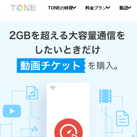
本
TONEの特長
料金プラン
製品
文
へ
移
動