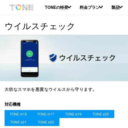
本
TONEの特長
料金プラン
製品
文
へ
移
ウイルスチェック
動
大切なスマホを悪質なウイルスから守ります。
対応機種
TONE m15
TONE m17
TONE e19
TONE e20
TONE e21
TONE e22