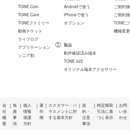
TONE Coin
Androidで使う
ご契約後の
TONE Care
iPhoneで使う
ご契約後
TONEファミリー
オプション
TONE
動画チケット
機種変更
ライフログ
製品
アプリケーション
動作確認済み端末
シニア割
TONE e22
オリジナル端末アクセサリー
会
免
個人
著
カスタマー・ハ
規
特定商取
お問
社
責
情報
作
ラスメントに対
約・
引法に基
い合
概
事
保護
権
する基本方針
注意
づく表示
わせ
要
項
方針
事項