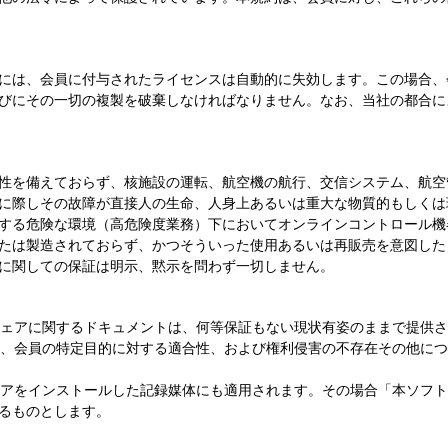
には、会員に付与されたライセンスは自動的に失効します。この場合、
びにその一切の複製を破棄しなければなりません。なお、当社の都合に
性を備えておらず、核施設の運転、航空機の航行、交信システム、航空
に際しその故障が直接人の生命、人身上あるいは重大な物質的もしくは
する危険な環境（高危険度業務）下においてオンラインコントロール機
たは製造されておらず、かつそういった使用あるいは再販売を意図した
に関しての保証は明示、黙示を問わず一切しません。
トウェアに関するドキュメントは、何等保証もない現状有姿のままで提供
品性、会員の特定目的に対する適合性、および権利侵害の不存在その他に
ウェアをインストールした記録媒体にも適用されます。その場合「本ソフ
るものとします。