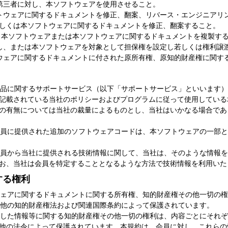
、第三者に対し、本ソフトウェアを使用させること。
ソフトウェアに関するドキュメントを修正、翻案、リバース・エンジニア
しくは本ソフトウェアに関するドキュメントを修正、翻案すること。
除き、本ソフトウェアまたは本ソフトウェアに関するドキュメントを複製す
ースし、または本ソフトウェアを対象として担保権を設定し若しくは権利譲
フトウェアに関するドキュメントに付された原所有権、原知的財産権に関す
ア製品に関するサポートサービス（以下「サポートサービス」といいます
記載されている当社のポリシーおよびプログラムに従って使用している
の有無については当社の裁量によるものとし、当社はいかなる場合であ
て会員に提供された追加のソフトウェアコードは、本ソフトウェアの一部
て会員から当社に提供される技術情報に関して、当社は、そのような情報
お、当社は会員を特定することとなるような方法で技術情報を利用いた
する権利
トウェアに関するドキュメントに関する所有権、知的財産権その他一切の
その他の知的財産権法および関連国際条約によって保護されています。
セスした情報等に関する知的財産権その他一切の権利は、内容ごとにそれ
他の法令によって保護されています。本規約は、会員に対し、これらの