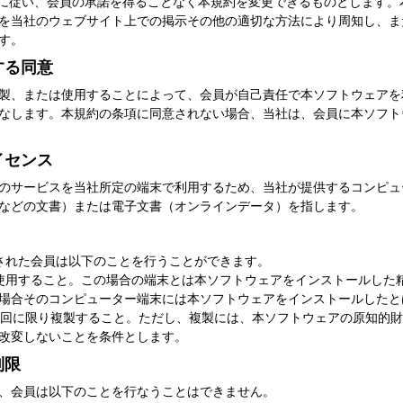
定めに従い、会員の承諾を得ることなく本規約を変更できるものとします
を当社のウェブサイト上での掲示その他の適切な方法により周知し、ま
す。
する同意
製、または使用することによって、会員が自己責任で本ソフトウェアを
なします。本規約の条項に同意されない場合、当社は、会員に本ソフト
イセンス
のサービスを当社所定の端末で利用するため、当社が提供するコンピュ
などの文書）または電子文書（オンラインデータ）を指します。
された会員は以下のことを行うことができます。
末で使用すること。この場合の端末とは本ソフトウェアをインストールし
場合そのコンピューター端末には本ソフトウェアをインストールしたと
アを1回に限り複製すること。ただし、複製には、本ソフトウェアの原知的
改変しないことを条件とします。
制限
、会員は以下のことを行なうことはできません。