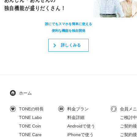
あんしん・あんぜんの
独自機能が盛りだくさん！
誰にでもスマホを簡単に使える
便利な機能を独自開発
詳しくみる
ホーム
TONEの特長
料金プラン
会員メニ
TONE Labo
料金詳細
ご検討中
TONE Coin
Androidで使う
ご契約後の
TONE Care
iPhoneで使う
ご契約後