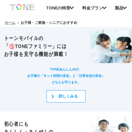
本
TONEの特長
料金プラン
製品
文
へ
移
ホーム
お子様・ご家族・シニアにおすすめ
動
トーンモバイルの
「
TONEファミリー」
には
お子様を見守る機能が満載！
TONEあんしんAIが、
お子様の「ネット利用の安全」と「日常生活の安全」
どちらも守ります。
詳しくみる
初心者にも