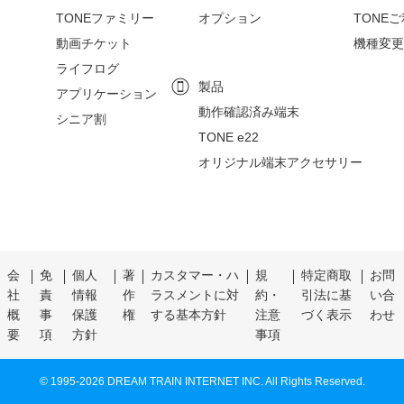
TONEファミリー
オプション
TONE
動画チケット
機種変更
ライフログ
製品
アプリケーション
動作確認済み端末
シニア割
TONE e22
オリジナル端末アクセサリー
会
免
個人
著
カスタマー・ハ
規
特定商取
お問
社
責
情報
作
ラスメントに対
約・
引法に基
い合
概
事
保護
権
する基本方針
注意
づく表示
わせ
要
項
方針
事項
© 1995-
2026 DREAM TRAIN INTERNET INC. All Rights Reserved.